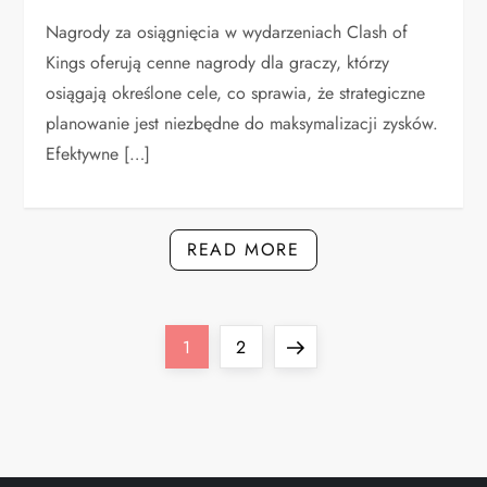
Nagrody za osiągnięcia w wydarzeniach Clash of
Kings oferują cenne nagrody dla graczy, którzy
osiągają określone cele, co sprawia, że strategiczne
planowanie jest niezbędne do maksymalizacji zysków.
Efektywne […]
READ MORE
P
Page
Page
Next
1
2
o
page
s