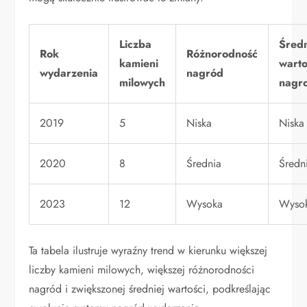
Liczba
Śred
Rok
Różnorodność
kamieni
wart
wydarzenia
nagród
milowych
nagr
2019
5
Niska
Niska
2020
8
Średnia
Średn
2023
12
Wysoka
Wyso
Ta tabela ilustruje wyraźny trend w kierunku większej
liczby kamieni milowych, większej różnorodności
nagród i zwiększonej średniej wartości, podkreślając