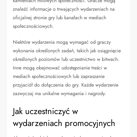
kamieniach milowych społeczności. Gracze mogą
znaleźć informacje o trwających wydarzeniach na
oficjalnej stronie gry lub kanałach w mediach
społecznościowych.
Niektóre wydarzenia mogą wymagać od graczy
wykonania określonych zadań, takich jak osiągnięcie
określonych poziomów lub uczestnictwo w bitwach.
Inne mogą obejmować udostępnianie treści w
mediach społecznościowych lub zapraszanie
przyjaciół do dołączenia do gry. Każde wydarzenie
zazwyczaj ma unikalne wymagania i nagrody.
Jak uczestniczyć w
wydarzeniach promocyjnych