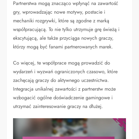
Partnerstwa mogą znacząco wpłynąć na zawartość
gry, wprowadzając nowe motywy, postacie i
mechaniki rozgrywki, które są zgodne z marką
współpracującą. To nie tylko utrzymuje grę świeżą i
ekscytującą, ale także przyciąga nowych graczy,
którzy mogą być fanami partnerowanych marek.
Co więcej, te współprace mogą prowadzić do
wydarzeń i wyzwań ograniczonych czasowo, które
zachęcają graczy do aktywnego uczestnictwa.
Integracja unikalnej zawartości z partnerstw może
wzbogacić ogólne doświadczenie gamingowe i
utrzymać zainteresowanie graczy na dłużej.