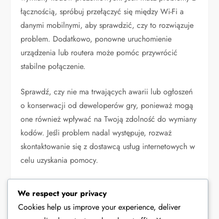
łącznością, spróbuj przełączyć się między Wi-Fi a
danymi mobilnymi, aby sprawdzić, czy to rozwiązuje
problem. Dodatkowo, ponowne uruchomienie
urządzenia lub routera może pomóc przywrócić
stabilne połączenie.
Sprawdź, czy nie ma trwających awarii lub ogłoszeń
o konserwacji od deweloperów gry, ponieważ mogą
one również wpływać na Twoją zdolność do wymiany
kodów. Jeśli problem nadal występuje, rozważ
skontaktowanie się z dostawcą usług internetowych w
celu uzyskania pomocy.
Opcje kontaktu z pomocą
We respect your privacy
techniczną
Cookies help us improve your experience, deliver