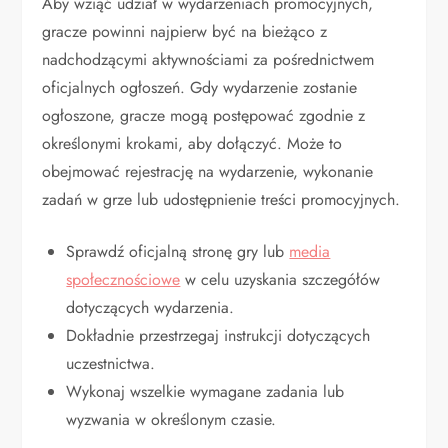
Aby wziąć udział w wydarzeniach promocyjnych,
gracze powinni najpierw być na bieżąco z
nadchodzącymi aktywnościami za pośrednictwem
oficjalnych ogłoszeń. Gdy wydarzenie zostanie
ogłoszone, gracze mogą postępować zgodnie z
określonymi krokami, aby dołączyć. Może to
obejmować rejestrację na wydarzenie, wykonanie
zadań w grze lub udostępnienie treści promocyjnych.
Sprawdź oficjalną stronę gry lub
media
społecznościowe
w celu uzyskania szczegółów
dotyczących wydarzenia.
Dokładnie przestrzegaj instrukcji dotyczących
uczestnictwa.
Wykonaj wszelkie wymagane zadania lub
wyzwania w określonym czasie.