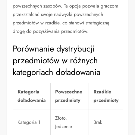
powszechnych zasobów. Ta opcja pozwala graczom
przekształcać swoje nadwyżki powszechnych
przedmiotów w rzadkie, co stanowi strategiczną
drogę do pozyskiwania przedmiotów.
Porównanie dystrybucji
przedmiotów w różnych
kategoriach doładowania
Kategoria
Powszechne
Rzadkie
doładowania
przedmioty
przedmioty
Złoto,
Kategoria 1
Brak
Jedzenie