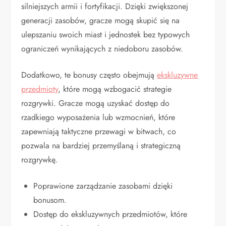
silniejszych armii i fortyfikacji. Dzięki zwiększonej
generacji zasobów, gracze mogą skupić się na
ulepszaniu swoich miast i jednostek bez typowych
ograniczeń wynikających z niedoboru zasobów.
Dodatkowo, te bonusy często obejmują
ekskluzywne
przedmioty
, które mogą wzbogacić strategie
rozgrywki. Gracze mogą uzyskać dostęp do
rzadkiego wyposażenia lub wzmocnień, które
zapewniają taktyczne przewagi w bitwach, co
pozwala na bardziej przemyślaną i strategiczną
rozgrywkę.
Poprawione zarządzanie zasobami dzięki
bonusom.
Dostęp do ekskluzywnych przedmiotów, które