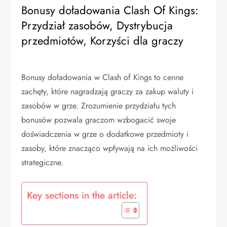
Bonusy doładowania Clash Of Kings:
Przydział zasobów, Dystrybucja
przedmiotów, Korzyści dla graczy
Bonusy doładowania w Clash of Kings to cenne
zachęty, które nagradzają graczy za zakup waluty i
zasobów w grze. Zrozumienie przydziału tych
bonusów pozwala graczom wzbogacić swoje
doświadczenia w grze o dodatkowe przedmioty i
zasoby, które znacząco wpływają na ich możliwości
strategiczne.
Key sections in the article: