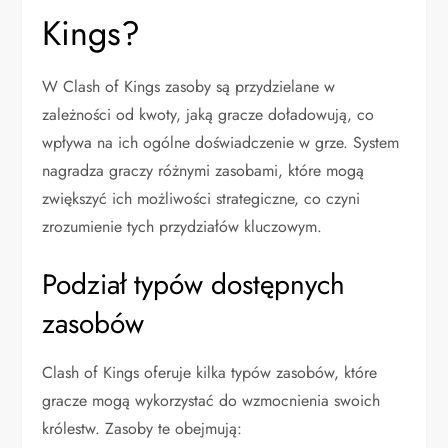
Kings?
W Clash of Kings zasoby są przydzielane w
zależności od kwoty, jaką gracze doładowują, co
wpływa na ich ogólne doświadczenie w grze. System
nagradza graczy różnymi zasobami, które mogą
zwiększyć ich możliwości strategiczne, co czyni
zrozumienie tych przydziałów kluczowym.
Podział typów dostępnych
zasobów
Clash of Kings oferuje kilka typów zasobów, które
gracze mogą wykorzystać do wzmocnienia swoich
królestw. Zasoby te obejmują: