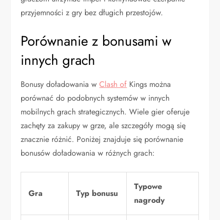
przyjemności z gry bez długich przestojów.
Porównanie z bonusami w
innych grach
Bonusy doładowania w
Clash of
Kings można
porównać do podobnych systemów w innych
mobilnych grach strategicznych. Wiele gier oferuje
zachęty za zakupy w grze, ale szczegóły mogą się
znacznie różnić. Poniżej znajduje się porównanie
bonusów doładowania w różnych grach:
Typowe
Gra
Typ bonusu
nagrody