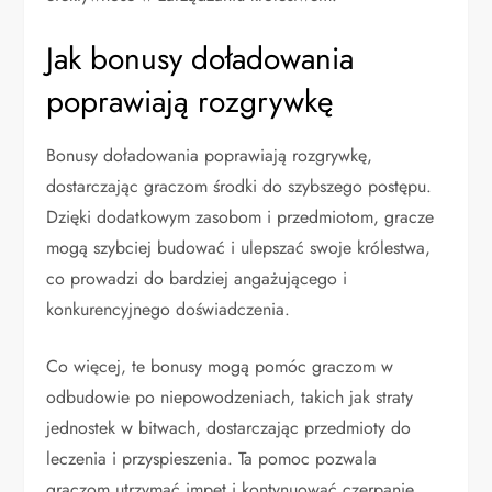
Jak bonusy doładowania
poprawiają rozgrywkę
Bonusy doładowania poprawiają rozgrywkę,
dostarczając graczom środki do szybszego postępu.
Dzięki dodatkowym zasobom i przedmiotom, gracze
mogą szybciej budować i ulepszać swoje królestwa,
co prowadzi do bardziej angażującego i
konkurencyjnego doświadczenia.
Co więcej, te bonusy mogą pomóc graczom w
odbudowie po niepowodzeniach, takich jak straty
jednostek w bitwach, dostarczając przedmioty do
leczenia i przyspieszenia. Ta pomoc pozwala
graczom utrzymać impet i kontynuować czerpanie