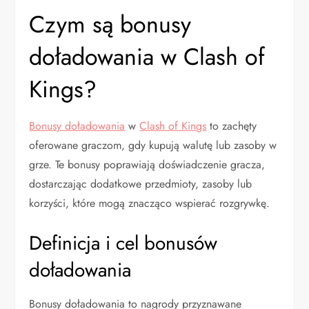
Czym są bonusy
doładowania w Clash of
Kings?
Bonusy doładowania
w
Clash of Kings
to zachęty
oferowane graczom, gdy kupują walutę lub zasoby w
grze. Te bonusy poprawiają doświadczenie gracza,
dostarczając dodatkowe przedmioty, zasoby lub
korzyści, które mogą znacząco wspierać rozgrywkę.
Definicja i cel bonusów
doładowania
Bonusy doładowania to nagrody przyznawane