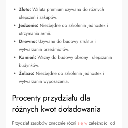
Złoto:
Waluta premium używana do różnych
ulepszeń i zakupów.
Jedzenie:
Niezbędne do szkolenia jednostek i
utrzymania armii.
Drewno:
Używane do budowy struktur i
wytwarzania przedmiotów.
Kamień:
Ważny do budowy obrony i ulepszania
budynków.
Żelazo:
Niezbędne do szkolenia jednostek i
wytwarzania wyposażenia.
Procenty przydziału dla
różnych kwot doładowania
Przydział zasobów znacznie różni
się w
zależności od