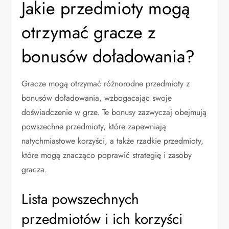
Jakie przedmioty mogą
otrzymać gracze z
bonusów doładowania?
Gracze mogą otrzymać różnorodne przedmioty z
bonusów doładowania, wzbogacając swoje
doświadczenie w grze. Te bonusy zazwyczaj obejmują
powszechne przedmioty, które zapewniają
natychmiastowe korzyści, a także rzadkie przedmioty,
które mogą znacząco poprawić strategię i zasoby
gracza.
Lista powszechnych
przedmiotów i ich korzyści