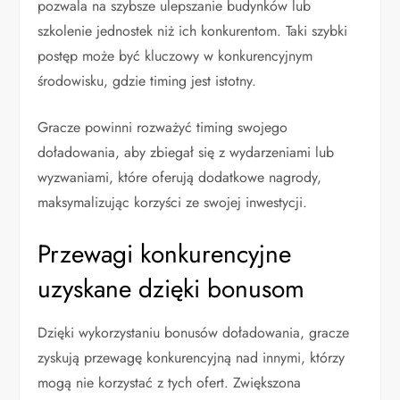
pozwala na szybsze ulepszanie budynków lub
szkolenie jednostek niż ich konkurentom. Taki szybki
postęp może być kluczowy w konkurencyjnym
środowisku, gdzie timing jest istotny.
Gracze powinni rozważyć timing swojego
doładowania, aby zbiegał się z wydarzeniami lub
wyzwaniami, które oferują dodatkowe nagrody,
maksymalizując korzyści ze swojej inwestycji.
Przewagi konkurencyjne
uzyskane dzięki bonusom
Dzięki wykorzystaniu bonusów doładowania, gracze
zyskują przewagę konkurencyjną nad innymi, którzy
mogą nie korzystać z tych ofert. Zwiększona