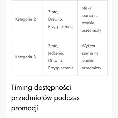
Niska
Złoto,
szansa na
Kategoria 2
Drewno,
rzadkie
Przyspieszenia
przedmioty
Złoto,
Wyższa
Jedzenie,
szansa na
Kategoria 3
Drewno,
rzadkie
Przyspieszenia
przedmioty
Timing dostępności
przedmiotów podczas
promocji