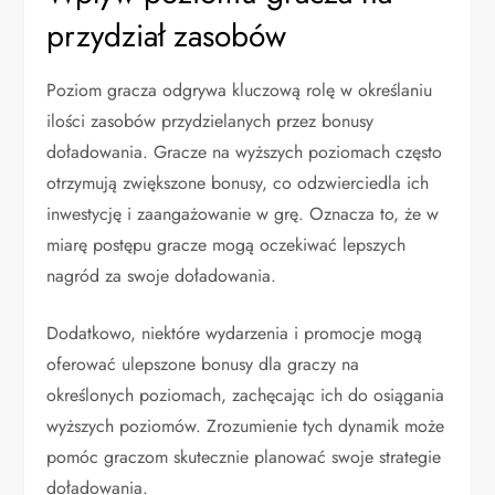
przydział zasobów
Poziom gracza odgrywa kluczową rolę w określaniu
ilości zasobów przydzielanych przez bonusy
doładowania. Gracze na wyższych poziomach często
otrzymują zwiększone bonusy, co odzwierciedla ich
inwestycję i zaangażowanie w grę. Oznacza to, że w
miarę postępu gracze mogą oczekiwać lepszych
nagród za swoje doładowania.
Dodatkowo, niektóre wydarzenia i promocje mogą
oferować ulepszone bonusy dla graczy na
określonych poziomach, zachęcając ich do osiągania
wyższych poziomów. Zrozumienie tych dynamik może
pomóc graczom skutecznie planować swoje strategie
doładowania.