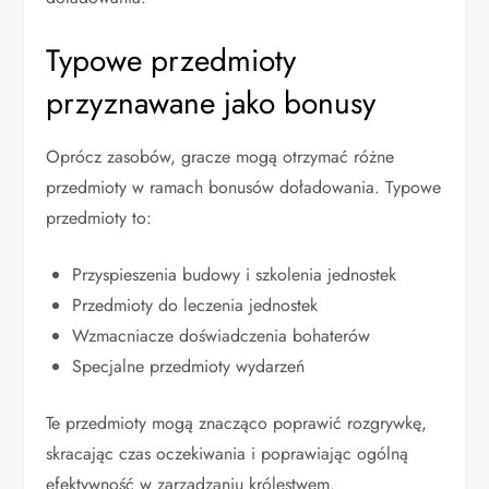
Typowe przedmioty
przyznawane jako bonusy
Oprócz zasobów, gracze mogą otrzymać różne
przedmioty w ramach bonusów doładowania. Typowe
przedmioty to:
Przyspieszenia budowy i szkolenia jednostek
Przedmioty do leczenia jednostek
Wzmacniacze doświadczenia bohaterów
Specjalne przedmioty wydarzeń
Te przedmioty mogą znacząco poprawić rozgrywkę,
skracając czas oczekiwania i poprawiając ogólną
efektywność w zarządzaniu królestwem.