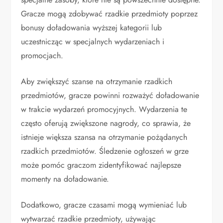
Gracze mogą zdobywać rzadkie przedmioty poprzez
bonusy doładowania wyższej kategorii lub
uczestnicząc w specjalnych wydarzeniach i
promocjach.
Aby zwiększyć szanse na otrzymanie rzadkich
przedmiotów, gracze powinni rozważyć doładowanie
w trakcie wydarzeń promocyjnych. Wydarzenia te
często oferują zwiększone nagrody, co sprawia, że
istnieje większa szansa na otrzymanie pożądanych
rzadkich przedmiotów. Śledzenie ogłoszeń w grze
może pomóc graczom zidentyfikować najlepsze
momenty na doładowanie.
Dodatkowo, gracze czasami mogą wymieniać lub
wytwarzać rzadkie przedmioty, używając